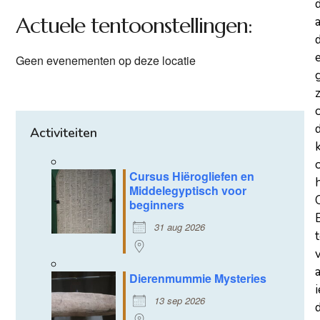
Actuele tentoonstellingen:
a
d
Geen evenementen op deze locatie
z
Activiteiten
Cursus Hiërogliefen en
Middelegyptisch voor
beginners
31 aug 2026
Dierenmummie Mysteries
13 sep 2026
d