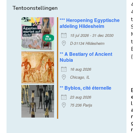
Tentoonstellingen
t
*** Heropening Egyptische
afdeling Hildesheim
15 jul 2026 - 31 dec 2030
D-31134 Hildesheim
E
** A Bestiary of Ancient
(
Nubia
16 aug 2026
Chicago, IL
** Byblos, cité éternelle
23 aug 2026
l
75 236 Parijs
r