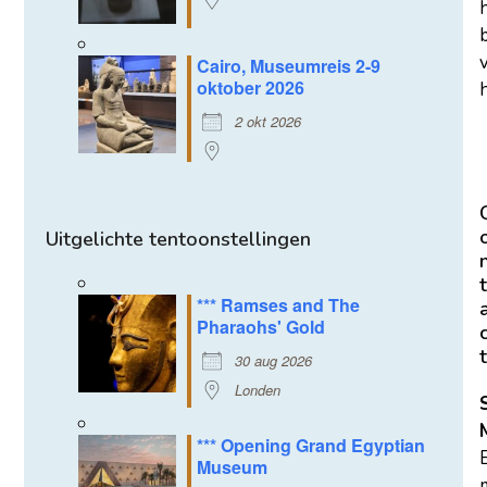
Cairo, Museumreis 2-9
oktober 2026
h
2 okt 2026
Uitgelichte tentoonstellingen
t
*** Ramses and The
Pharaohs' Gold
t
30 aug 2026
Londen
*** Opening Grand Egyptian
Museum
m