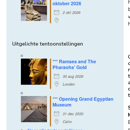
oktober 2026
2 okt 2026
h
Uitgelichte tentoonstellingen
*** Ramses and The
Pharaohs' Gold
t
30 aug 2026
Londen
t
*** Opening Grand Egyptian
Museum
31 dec 2030
Caïro
m