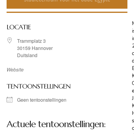
LOCATIE
i
i
Trammplatz 3
30159 Hannover
Duitsland
Website
TENTOONSTELLINGEN
Geen tentoonstellingen
Actuele tentoonstellingen: