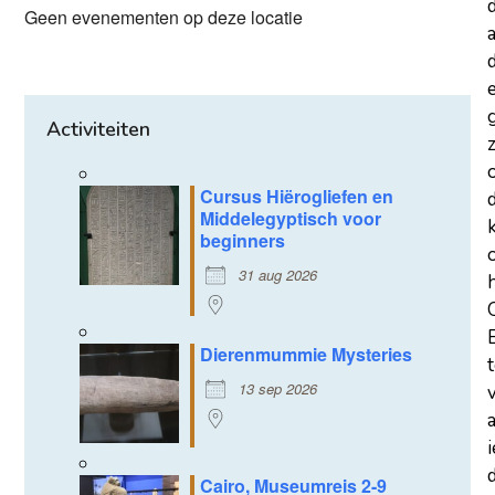
Geen evenementen op deze locatie
a
d
Activiteiten
z
Cursus Hiërogliefen en
Middelegyptisch voor
beginners
31 aug 2026
Dierenmummie Mysteries
13 sep 2026
d
Cairo, Museumreis 2-9