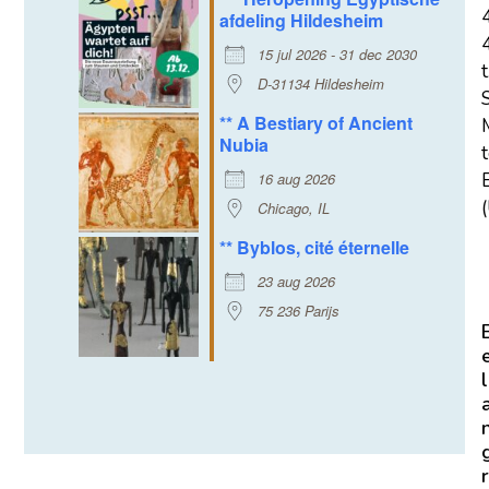
afdeling Hildesheim
15 jul 2026 - 31 dec 2030
t
D-31134 Hildesheim
** A Bestiary of Ancient
Nubia
16 aug 2026
E
(
Chicago, IL
** Byblos, cité éternelle
23 aug 2026
75 236 Parijs
l
r