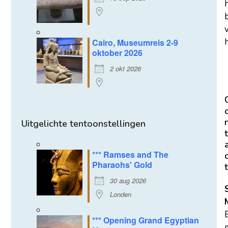
h
Cairo, Museumreis 2-9
oktober 2026
2 okt 2026
Uitgelichte tentoonstellingen
t
*** Ramses and The
Pharaohs' Gold
t
30 aug 2026
Londen
*** Opening Grand Egyptian
m