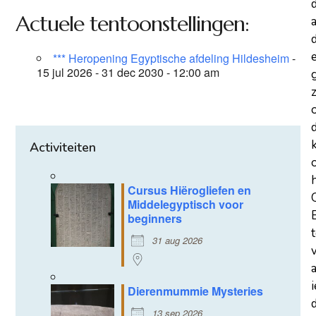
Actuele tentoonstellingen:
a
d
*** Heropening Egyptische afdeling Hildesheim
-
15 jul 2026 - 31 dec 2030 - 12:00 am
z
Activiteiten
Cursus Hiërogliefen en
Middelegyptisch voor
beginners
31 aug 2026
Dierenmummie Mysteries
d
13 sep 2026