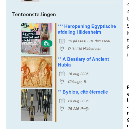
Tentoonstellingen
t
*** Heropening Egyptische
afdeling Hildesheim
15 jul 2026 - 31 dec 2030
E
D-31134 Hildesheim
(
** A Bestiary of Ancient
Nubia
16 aug 2026
Chicago, IL
** Byblos, cité éternelle
l
23 aug 2026
75 236 Parijs
r