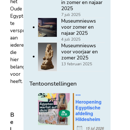
het
in zomer en najaar
2025
Oude
7 juli 2025
Egypte
Museumnieuws
te
voor zomer en
verspreiden
najaar 2025
aan
4 juli 2025
iedereen
Museumnieuws
voor voorjaar en
die
zomer 2025
hier
13 februari 2025
belangstelling
voor
heeft.
Tentoonstellingen
***
Heropening
Egyptische
afdeling
B
Hildesheim
e
15 jul 2026
l