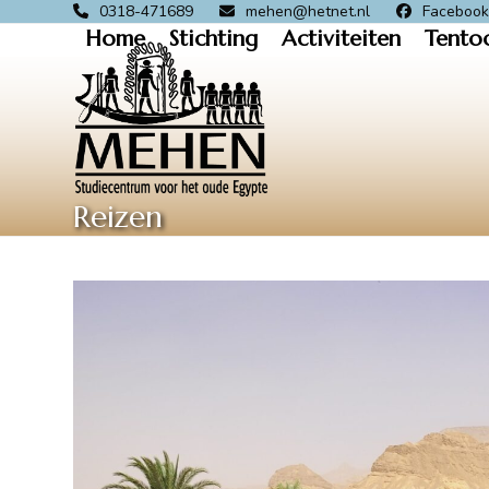
Skip
0318-471689
mehen@hetnet.nl
Faceboo
Home
Stichting
Activiteiten
Tento
to
content
Reizen