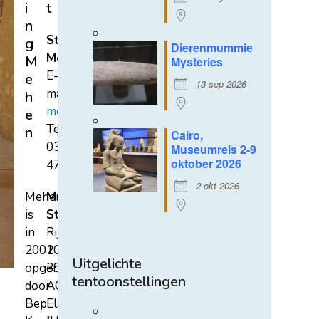
i
t
n
Stichting
g
Dierenmummie
Mehen
M
Mysteries
E-
e
13 sep 2026
mail:
h
mehen@hetnet.nl
e
Tel.:
n
Cairo,
0318-
Museumreis 2-9
oktober 2026
471689
2 okt 2026
Mehen
Mehen
is
Studiecentrum
in
Rijksstraatweg
2002
107A
Uitgelichte
opgericht
3921
tentoonstellingen
door
AC
Bep
Elst