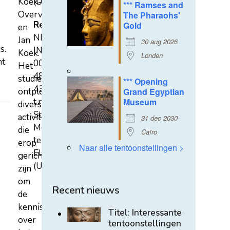
Koek-
(U)
*** Ramses and
Overvest
The Pharaohs'
Rekeningnummer
Gold
en
NL31
Jan
30 aug 2026
s.
INGB
Koek.
Londen
ht
0007
Het
4852
studiecentrum
*** Opening
43
ontplooit
Grand Egyptian
t.n.v.
Museum
diverse
Stichting
activiteiten
31 dec 2030
Mehen
die
Caïro
te
erop
Naar alle tentoonstellingen >
Elst
gericht
(U)
zijn
om
Recent nieuws
de
kennis
Titel: Interessante
over
tentoonstellingen