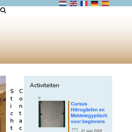
Activiteiten
S
C
t
o
Cursus
i
n
Hiërogliefen en
c
t
Middelegyptisch
h
a
voor beginners
t
c
31 aug 2026