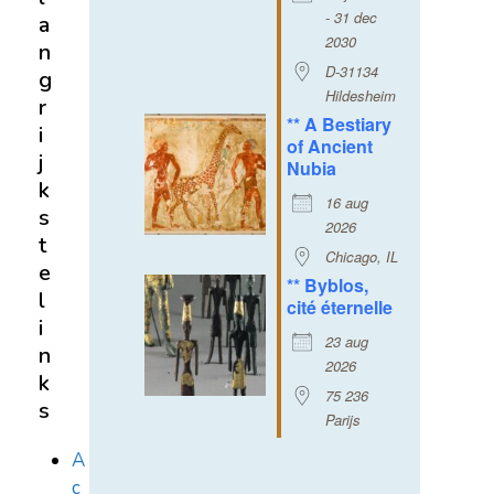
- 31 dec
a
2030
n
D-31134
g
Hildesheim
r
** A Bestiary
i
of Ancient
j
Nubia
k
16 aug
s
2026
t
Chicago, IL
e
** Byblos,
l
cité éternelle
i
23 aug
n
2026
k
75 236
s
Parijs
A
c